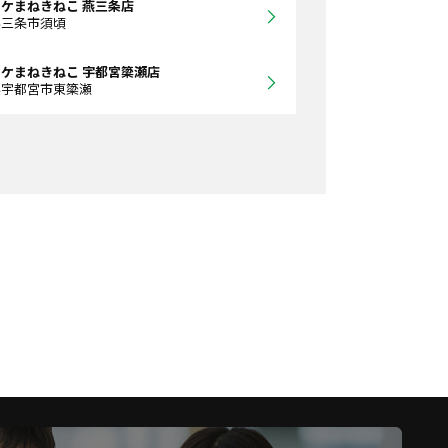
ケまねきねこ 燕三条店
県三条市須頃
ケまねきねこ 宇都宮簗瀬店
県宇都宮市東簗瀬