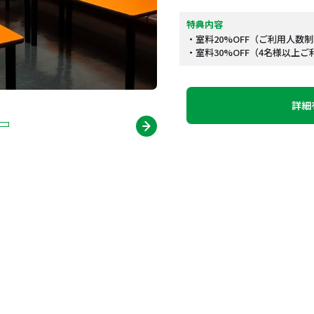
特典内容
・室料20%OFF（ご利用人数
・室料30%OFF（4名様以上
詳細