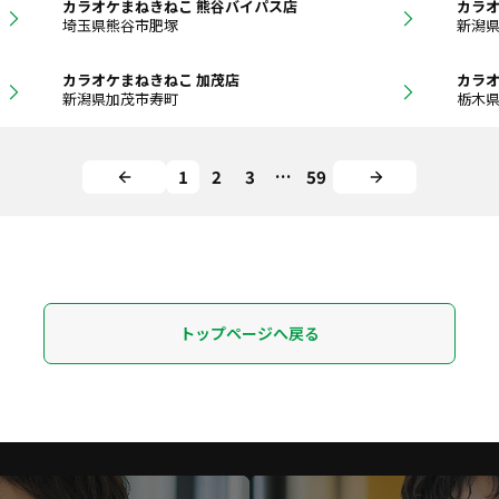
カラオケまねきねこ 熊谷バイパス店
カラオ
埼玉県熊谷市肥塚
新潟
カラオケまねきねこ 加茂店
カラオ
新潟県加茂市寿町
栃木
1
2
3
…
59
トップページへ戻る