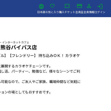
日本語
お気に入り
購入チケット
会員証
会員情報
ログイン
オケ・インターネットカフェ
 熊谷バイパス店
ル】【フレンドリー】 持ち込みＯＫ！ カラオケ
に展開するカラオケチェーンです。
推し活、パーティー、勉強など、様々なシーンでご利
も可能なので、ご友人やご家族、職場仲間など気軽に
ションの場としてもおすすめです。