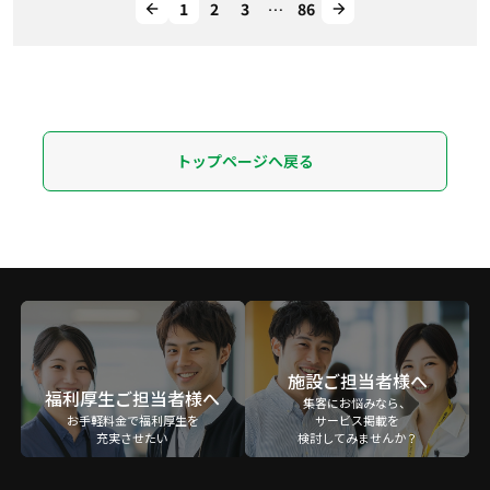
1
2
3
…
86
トップページへ戻る
施設ご担当者様へ
福利厚生ご担当者様へ
集客にお悩みなら、
お手軽料金で福利厚生を
サービス掲載を
充実させたい
検討してみませんか？