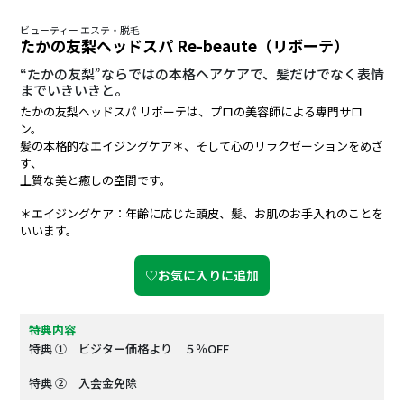
ビューティー エステ・脱毛
たかの友梨ヘッドスパ Re-beaute（リボーテ）
“たかの友梨”ならではの本格ヘアケアで、髪だけでなく表情
までいきいきと。
たかの友梨ヘッドスパ リボーテは、プロの美容師による専門サロ
ン。
髪の本格的なエイジングケア＊、そして心のリラクゼーションをめざ
す、
上質な美と癒しの空間です。
＊エイジングケア：年齢に応じた頭皮、髪、お肌のお手入れのことを
いいます。
♡お気に入りに追加
特典内容
特典 ① ビジター価格より ５％OFF
特典 ② 入会金免除